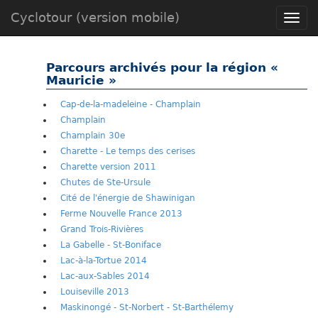
Cyclotour (version mobile)
Toggle
naviga
Parcours archivés pour la région «
Mauricie »
Cap-de-la-madeleine - Champlain
Champlain
Champlain 30e
Charette - Le temps des cerises
Charette version 2011
Chutes de Ste-Ursule
Cité de l'énergie de Shawinigan
Ferme Nouvelle France 2013
Grand Trois-Rivières
La Gabelle - St-Boniface
Lac-à-la-Tortue 2014
Lac-aux-Sables 2014
Louiseville 2013
Maskinongé - St-Norbert - St-Barthélemy