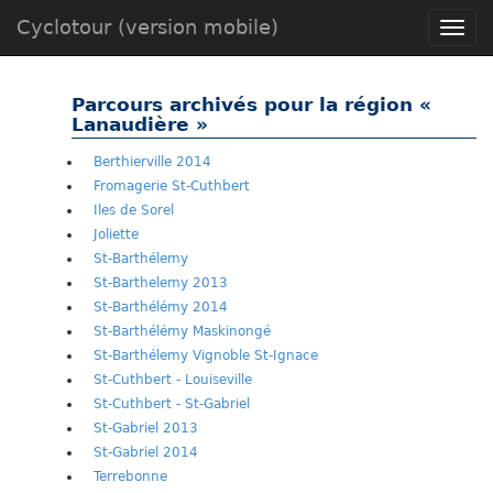
Cyclotour (version mobile)
Toggle
naviga
Parcours archivés pour la région «
Lanaudière »
Berthierville 2014
Fromagerie St-Cuthbert
Iles de Sorel
Joliette
St-Barthélemy
St-Barthelemy 2013
St-Barthélémy 2014
St-Barthélémy Maskinongé
St-Barthélemy Vignoble St-Ignace
St-Cuthbert - Louiseville
St-Cuthbert - St-Gabriel
St-Gabriel 2013
St-Gabriel 2014
Terrebonne