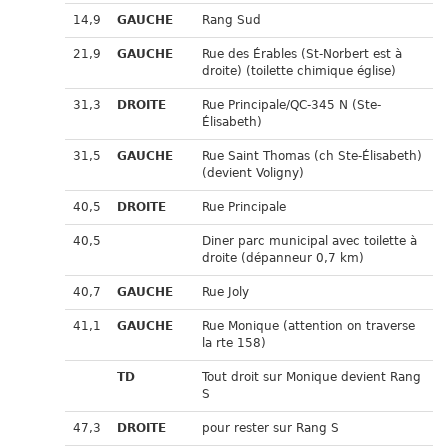
14,9
GAUCHE
Rang Sud
21,9
GAUCHE
Rue des Érables (St-Norbert est à
droite) (toilette chimique église)
31,3
DROITE
Rue Principale/QC-345 N (Ste-
Élisabeth)
31,5
GAUCHE
Rue Saint Thomas (ch Ste-Élisabeth)
(devient Voligny)
40,5
DROITE
Rue Principale
40,5
Diner parc municipal avec toilette à
droite (dépanneur 0,7 km)
40,7
GAUCHE
Rue Joly
41,1
GAUCHE
Rue Monique (attention on traverse
la rte 158)
TD
Tout droit sur Monique devient Rang
S
47,3
DROITE
pour rester sur Rang S