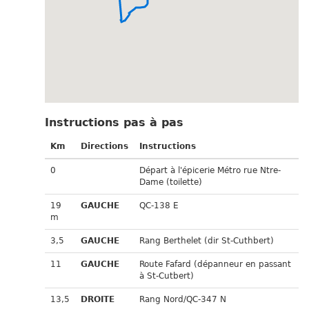
Instructions pas à pas
Km
Directions
Instructions
0
Départ à l'épicerie Métro rue Ntre-
Dame (toilette)
19
GAUCHE
QC-138 E
m
3,5
GAUCHE
Rang Berthelet (dir St-Cuthbert)
11
GAUCHE
Route Fafard (dépanneur en passant
à St-Cutbert)
13,5
DROITE
Rang Nord/QC-347 N