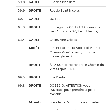
59,8
GAUCHE
Rue des Pionniers
59,9
DROITE
Rue de Saint-Nicolas
60,1
GAUCHE
QC-132 E
61,3
DROITE
Rte Lagueux/QC-171 S (panneaux
vers Autoroute 20/Saint Étienne)
63,4
GAUCHE
Chem. Vire-Crêpes
ARRÊT
LES BLEUETS DU VIRE-CRÊPES 975
Chemin Vire-Crêpes, (boutique
crème glacée))
DROITE
À LA SORTIE reprendre le Chemin du
Vire-Crêpes (EST)
69,5
DROITE
Rue Plante
69,8
DROITE
QC-116 O, ATTENTION vous
traversez pour prendre la piste
cyclable
Attention
Bretelle de l'autoroute à surveiller