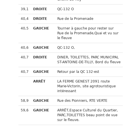
39,1
DROITE
QC-132 O
40,4
DROITE
Rue de la Promenade
40,5
GAUCHE
Tourner à gauche pour rester sur
Rue de la Promenade,Quai et vu sur
le fleuve
40,6
GAUCHE
QC-132 O,
40,7
DROITE
DINER, TOILETTES, PARC MUNICIPAL
ST-ANTOINE-DE-TILLY, Bord du fleuve
40,7
GAUCHE
Retour par la QC 132-est
ARRÊT
LA FERME GENEST 2091 route
Marie-Victorin, site agrotouristique
intéressant
58,9
GAUCHE
Rue des Pionniers, RTE VERTE
59,6
GAUCHE
ARRÊT,Espace Culturel du Quartier,
PARC,TOILETTES beau point de vue
sur le fleuve.