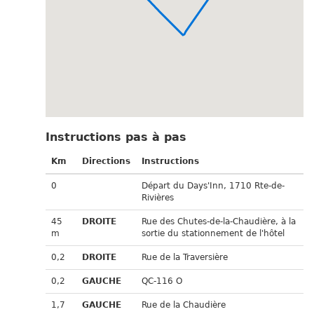
Instructions pas à pas
Km
Directions
Instructions
0
Départ du Days'Inn, 1710 Rte-de-
Rivières
45
DROITE
Rue des Chutes-de-la-Chaudière, à la
m
sortie du stationnement de l'hôtel
0,2
DROITE
Rue de la Traversière
0,2
GAUCHE
QC-116 O
1,7
GAUCHE
Rue de la Chaudière