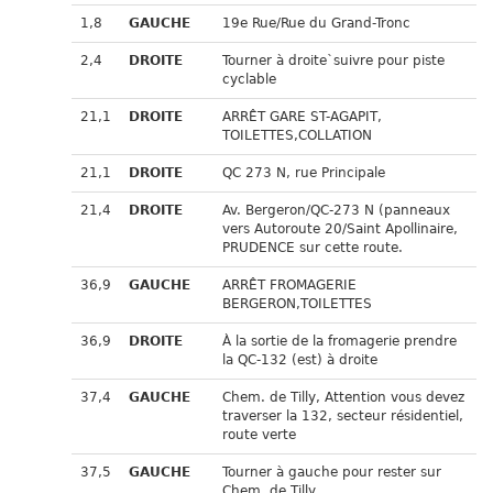
1,8
GAUCHE
19e Rue/Rue du Grand-Tronc
2,4
DROITE
Tourner à droite`suivre pour piste
cyclable
21,1
DROITE
ARRÊT GARE ST-AGAPIT,
TOILETTES,COLLATION
21,1
DROITE
QC 273 N, rue Principale
21,4
DROITE
Av. Bergeron/QC-273 N (panneaux
vers Autoroute 20/Saint Apollinaire,
PRUDENCE sur cette route.
36,9
GAUCHE
ARRÊT FROMAGERIE
BERGERON,TOILETTES
36,9
DROITE
À la sortie de la fromagerie prendre
la QC-132 (est) à droite
37,4
GAUCHE
Chem. de Tilly, Attention vous devez
traverser la 132, secteur résidentiel,
route verte
37,5
GAUCHE
Tourner à gauche pour rester sur
Chem. de Tilly